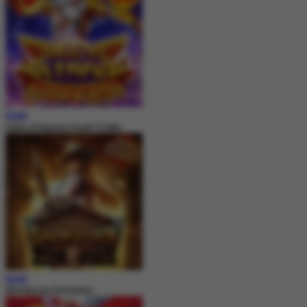
MAIN
Gates of Olympus Super Scatter
MAIN
Wild Bounty Showdown