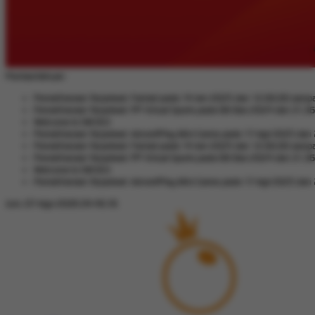
Pemberitahuan
Pemeliharaan Terjadwal: Fairbet pada 14-Jan-2025 dari 12.00.00 sampa
Pemeliharaan Terjadwal: PP Virtual Sports pada 06-Des-2024 dari 21.3
Welcome to SW303
Pemeliharaan Terjadwal: AdvantPlay Mini Game pada 17-Agt-2025 dari 
Pemeliharaan Terjadwal: Fairbet pada 14-Jan-2025 dari 12.00.00 sampa
Pemeliharaan Terjadwal: PP Virtual Sports pada 06-Des-2024 dari 21.3
Welcome to SW303
Pemeliharaan Terjadwal: AdvantPlay Mini Game pada 17-Agt-2025 dari 
Jum, 07-Ags-2026 04.40.19