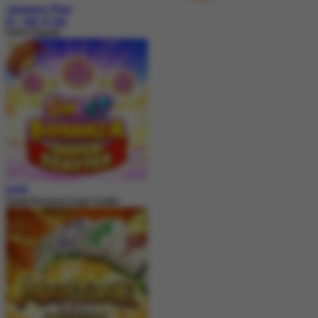
Jackpot
Play
IDR
7,888,787,888
Game Populer
MAIN
Sweet Bonanza Super Scatter