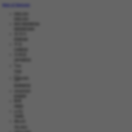
Main di Telegram
ENGLISH
ENGLISH
BHS INDONESIA
INDONESIAN
한국어
KOREAN
中文
CHINESE
日本語
JAPANESE
ไทย
THAI
မြန်မာစာ
BURMESE
ខេមរភាសា
KHMER
हिन्दी
HINDI
தமிழ்
TAMIL
తెలుగు
TELUGU